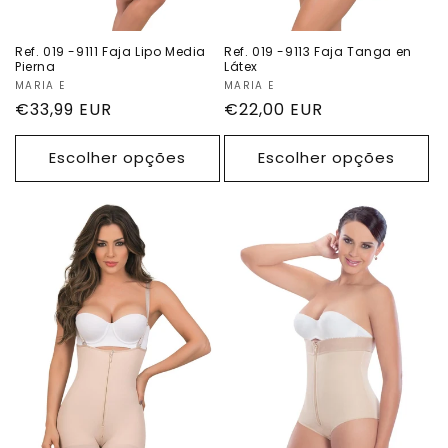
Ref. 019 -9111 Faja Lipo Media
Ref. 019 -9113 Faja Tanga en
Pierna
Látex
Fornecedor:
MARIA E
Fornecedor:
MARIA E
Preço
€33,99 EUR
Preço
€22,00 EUR
normal
normal
Escolher opções
Escolher opções