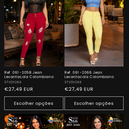
Ref. 061 -2058 Jean
Ref. 061 -2066 Jean
Levantacola Colombiano
Levantacola Colombiano
Fornecedor:
STUDIO66
Fornecedor:
STUDIO66
Preço
€27,49 EUR
Preço
€27,49 EUR
normal
normal
Escolher opções
Escolher opções