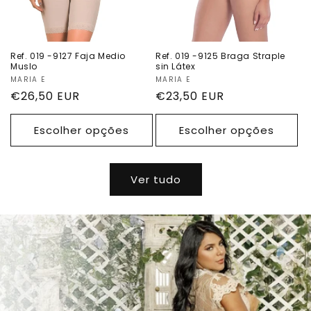
Ref. 019 -9127 Faja Medio
Ref. 019 -9125 Braga Straple
Muslo
sin Látex
Fornecedor:
MARIA E
Fornecedor:
MARIA E
Preço
€26,50 EUR
Preço
€23,50 EUR
normal
normal
Escolher opções
Escolher opções
Ver tudo