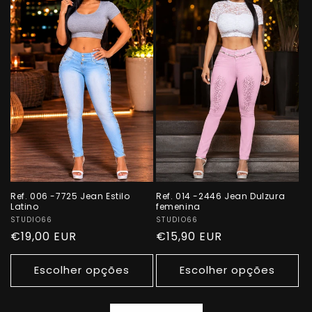
Ref. 006 -7725 Jean Estilo
Ref. 014 -2446 Jean Dulzura
Latino
femenina
Fornecedor:
STUDIO66
Fornecedor:
STUDIO66
Preço
€19,00 EUR
Preço
€15,90 EUR
normal
normal
Escolher opções
Escolher opções