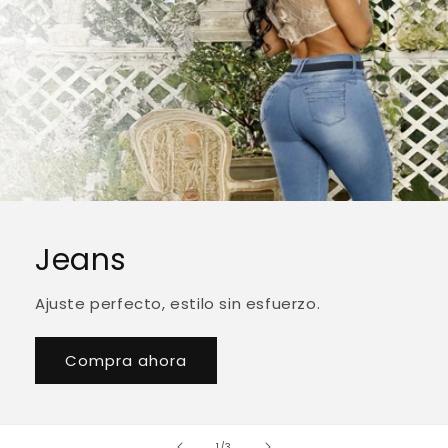
Jeans
Ajuste perfecto, estilo sin esfuerzo.
Compra ahora
de
1
/
3