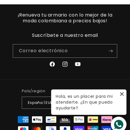
¡Renueva tu armario con lo mejor de la
moda colombiana a precios bajos!
Suscríbete a nuestro email
Correo electrónico
Facebook
Instagram
YouTube
País/región
Idioma
Hola, es un placer para mi
atenderte. ¿En que puedo
España | EUR €
Español
ayudarte?
Formas
de