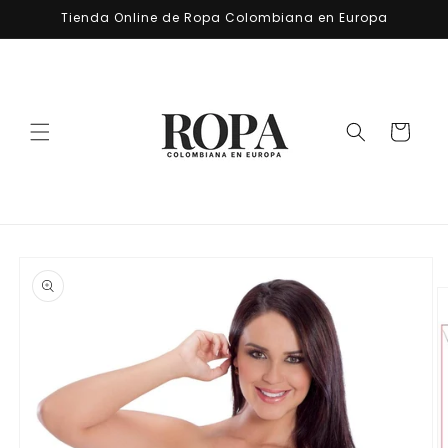
Ir
Tienda Online de Ropa Colombiana en Europa
directamente
al contenido
Carrito
Ir
directamente
a la
información
del producto