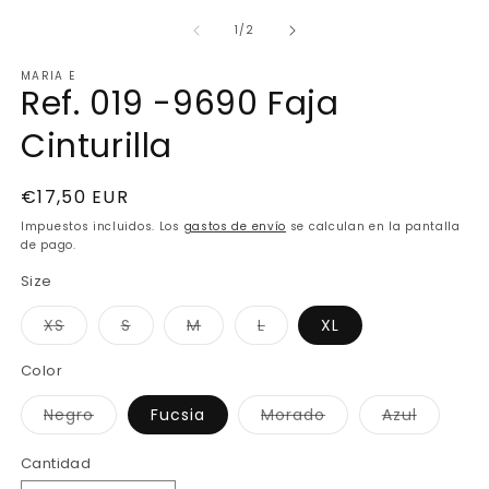
2
elemento
e
multimedia
de
1
/
2
u
1
v
en
MARIA E
m
una
Ref. 019 -9690 Faja
ventana
modal
Cinturilla
Precio
€17,50 EUR
habitual
Impuestos incluidos. Los
gastos de envío
se calculan en la pantalla
de pago.
Size
Variante
Variante
Variante
Variante
XS
S
M
L
XL
agotada
agotada
agotada
agotada
o
o
o
o
no
no
no
no
Color
disponible
disponible
disponible
disponible
Variante
Variante
Variante
Negro
Fucsia
Morado
Azul
agotada
agotada
agotada
o
o
o
no
no
no
Cantidad
disponible
disponible
disponib