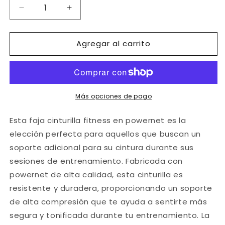
Reducir
Aumentar
cantidad
cantidad
para
para
Agregar al carrito
Ref.
Ref.
019
019
-9690
-9690
Faja
Faja
Cinturilla
Cinturilla
Más opciones de pago
Esta faja cinturilla fitness en powernet es la
elección perfecta para aquellos que buscan un
soporte adicional para su cintura durante sus
sesiones de entrenamiento. Fabricada con
powernet de alta calidad, esta cinturilla es
resistente y duradera, proporcionando un soporte
de alta compresión que te ayuda a sentirte más
segura y tonificada durante tu entrenamiento. La