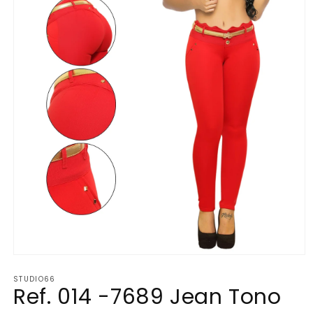
Abrir
elemento
STUDIO66
multimedia
Ref. 014 -7689 Jean Tono
1
en
una