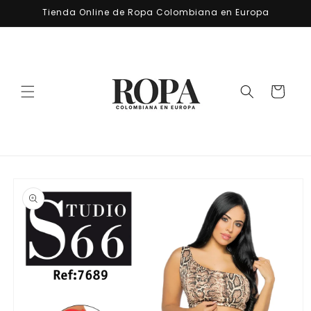
Ir
Tienda Online de Ropa Colombiana en Europa
directamente
al contenido
Carrito
Ir
directamente
a la
información
del producto