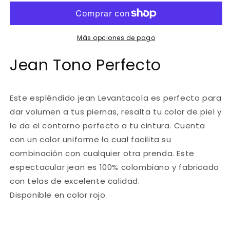
-7689
-7689
Jean
Jean
Tono
Tono
Perfecto
Perfecto
Más opciones de pago
Jean Tono Perfecto
Este espléndido
jean Levantacola
es perfecto para
dar
volumen a tus piernas,
resalta tu color de piel y
le da el contorno perfecto a tu cintura. Cuenta
con un
color uniforme
lo cual facilita su
combinación con cualquier otra prenda. Este
espectacular jean es
100% colombiano
y fabricado
con
telas de excelente calidad.
Disponible en color rojo.