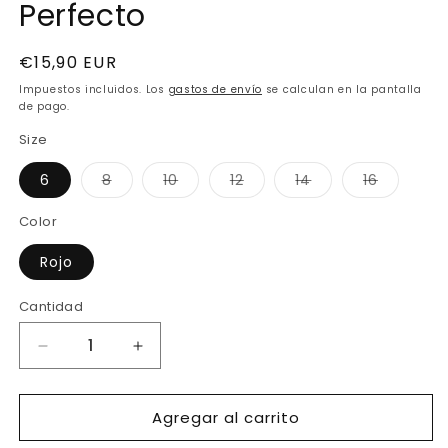
Perfecto
ventana
modal
Precio
€15,90 EUR
habitual
Impuestos incluidos. Los
gastos de envío
se calculan en la pantalla
de pago.
Size
Variante
Variante
Variante
Variante
Variante
6
8
10
12
14
16
agotada
agotada
agotada
agotada
agotada
o
o
o
o
o
no
no
no
no
no
Color
disponible
disponible
disponible
disponible
disponib
Rojo
Cantidad
Reducir
Aumentar
cantidad
cantidad
para
para
Agregar al carrito
Ref.
Ref.
014
014