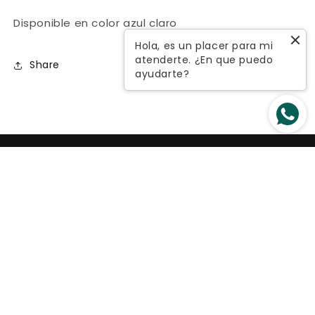
Disponible en color azul claro
Hola, es un placer para mi
atenderte. ¿En que puedo
Share
ayudarte?
¡Renueva tu armario con lo mejor de la
moda colombiana a precios bajos!
Suscríbete a nuestro email
Correo electrónico
Facebook
Instagram
YouTube