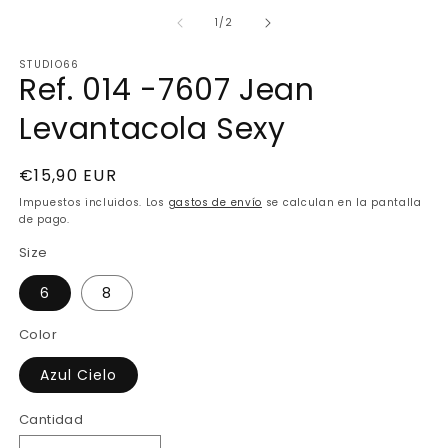
elemento
e
multimedia
m
de
1
/
2
1
2
en
e
STUDIO66
una
u
Ref. 014 -7607 Jean
ventana
v
modal
m
Levantacola Sexy
Precio
€15,90 EUR
habitual
Impuestos incluidos. Los
gastos de envío
se calculan en la pantalla
de pago.
Size
6
8
Color
Azul Cielo
Cantidad