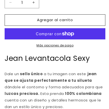
Reducir
Aumentar
cantidad
cantidad
para
para
Agregar al carrito
Ref.
Ref.
014
014
-7607
-7607
Jean
Jean
Levantacola
Levantacola
Sexy
Sexy
Más opciones de pago
Jean Levantacola Sexy
Dale un
sello único
a tu imagen con este
jean
que se ajusta perfectamente a tu silueta
dándole el contorno y forma adecuados para que
luzcas preciosa.
Esta prenda
100% colombiana
cuenta con un diseño y detalles hermosos que le
dan un estilo único y precioso.