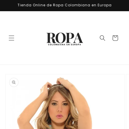
Ir
Tienda Online de Ropa Colombiana en Europa
directamente
al contenido
Carrito
Ir
directamente
a la
información
del producto