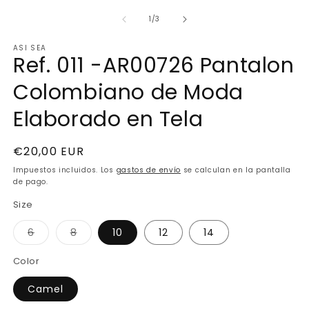
elemento
e
multimedia
m
de
1
/
3
1
2
en
e
ASI SEA
una
u
Ref. 011 -AR00726 Pantalon
ventana
v
modal
m
Colombiano de Moda
Elaborado en Tela
Precio
€20,00 EUR
habitual
Impuestos incluidos. Los
gastos de envío
se calculan en la pantalla
de pago.
Size
Variante
Variante
6
8
10
12
14
agotada
agotada
o
o
no
no
Color
disponible
disponible
Camel