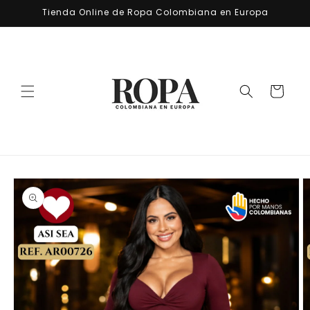
Ir
Tienda Online de Ropa Colombiana en Europa
directamente
al contenido
Carrito
Ir
directamente
a la
información
del producto