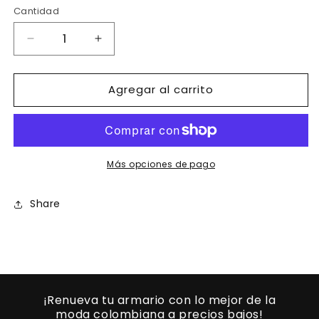
Cantidad
Reducir
Aumentar
cantidad
cantidad
para
para
Agregar al carrito
Ref.
Ref.
011
011
-
-
AR00726
AR00726
Pantalon
Pantalon
Colombiano
Colombiano
Más opciones de pago
de
de
Moda
Moda
Share
Elaborado
Elaborado
en
en
Tela
Tela
¡Renueva tu armario con lo mejor de la
moda colombiana a precios bajos!