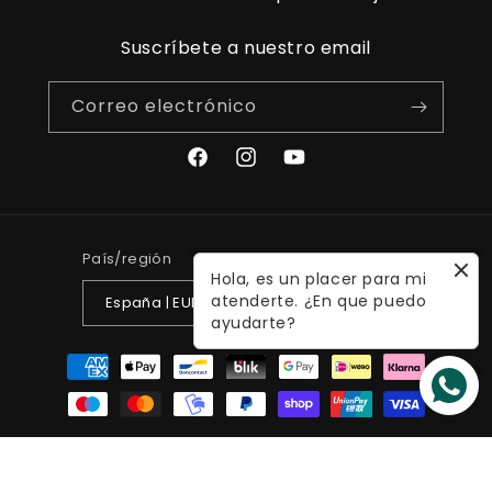
Suscríbete a nuestro email
Correo electrónico
Facebook
Instagram
YouTube
País/región
Idioma
Hola, es un placer para mi
atenderte. ¿En que puedo
España | EUR €
Español
ayudarte?
Formas
de
pago
© 2026,
ropacolombianaeneuropa
Tecnología de Shopify
Política de reembolso
Política de privacidad