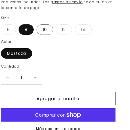
habitual
Impuestos incluidos. Los
gastos de envío
se calculan en
la pantalla de pago.
Size
Variante
Variante
Variante
6
8
10
12
14
agotada
agotada
agotada
o
o
o
no
no
no
Color
disponible
disponible
disponible
Mostaza
Cantidad
Reducir
Aumentar
cantidad
cantidad
para
para
Agregar al carrito
Ref.
Ref.
007
007
-2152
-2152
Enterizo
Enterizo
Sexy
Sexy
Más opciones de pago