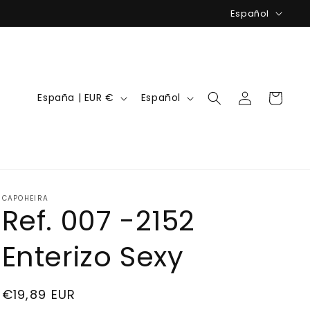
I
Español
d
i
o
Iniciar
P
I
m
Carrito
España | EUR €
Español
sesión
a
d
a
í
i
s
o
/
m
r
a
CAPOHEIRA
Ref. 007 -2152
e
g
Enterizo Sexy
i
ó
Precio
€19,89 EUR
n