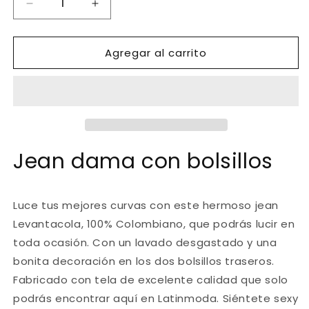
Reducir
Aumentar
cantidad
cantidad
para
para
Agregar al carrito
Ref.
Ref.
006
006
-7730
-7730
JEANS
JEANS
DAMA
DAMA
CON
CON
BOLSILLOS
BOLSILLOS
Jean dama con bolsillos
Luce tus
mejores
curvas con este hermoso
jean
Levantacola, 100% Colombiano
, que podrás lucir en
toda ocasión. Con un lavado desgastado y una
bonita decoración en los dos bolsillos traseros.
Fabricado con tela de
excelente calidad
que solo
podrás encontrar aquí en
Latinmoda
. Siéntete sexy