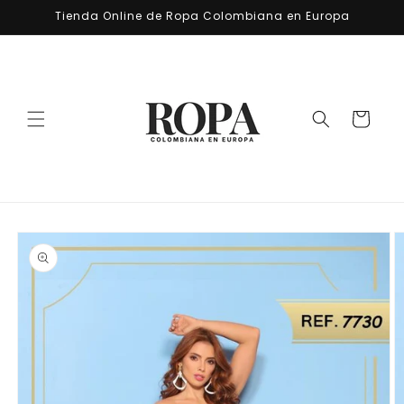
Ir
Tienda Online de Ropa Colombiana en Europa
directamente
al contenido
Carrito
Ir
directamente
a la
información
del producto