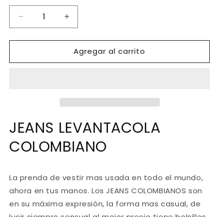
Reducir
Aumentar
cantidad
cantidad
para
para
Agregar al carrito
Ref.
Ref.
006
006
-6373
-6373
JEANS
JEANS
LEVANTACOLA
LEVANTACOLA
COLOMBIANO
COLOMBIANO
JEANS LEVANTACOLA
COLOMBIANO
La prenda de vestir mas usada en todo el mundo,
ahora en tus manos. Los JEANS COLOMBIANOS son
en su máxima expresión, la forma mas casual, de
lucir siempre sensual al mejor precio tiene bolsillos