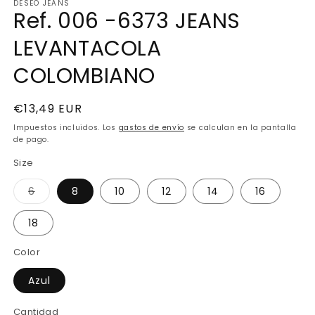
DESEO JEANS
multimedia
Ref. 006 -6373 JEANS
1
en
una
LEVANTACOLA
ventana
modal
COLOMBIANO
Precio
€13,49 EUR
habitual
Impuestos incluidos. Los
gastos de envío
se calculan en la pantalla
de pago.
Size
Variante
6
8
10
12
14
16
agotada
o
no
18
disponible
Color
Azul
Cantidad