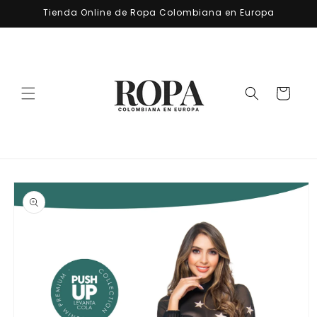
Ir
Tienda Online de Ropa Colombiana en Europa
directamente
al contenido
Carrito
Ir
directamente
a la
información
del producto