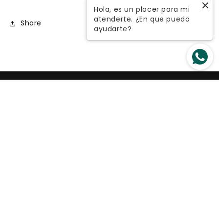
Hola, es un placer para mi
atenderte. ¿En que puedo
Share
ayudarte?
¡Renueva tu armario con lo mejor de la
moda colombiana a precios bajos!
Suscríbete a nuestro email
Correo electrónico
Facebook
Instagram
YouTube
País/región
Idioma