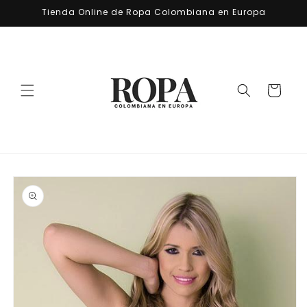
Ir
Tienda Online de Ropa Colombiana en Europa
directamente
al contenido
Carrito
Ir
directamente
a la
información
del producto