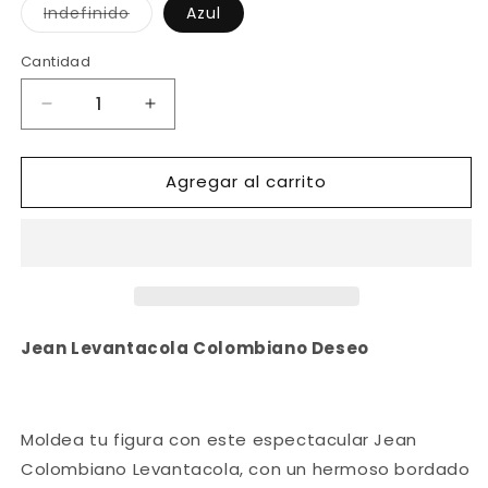
Variante
Indefinido
Azul
agotada
o
no
Cantidad
disponible
Reducir
Aumentar
cantidad
cantidad
para
para
Agregar al carrito
Ref.
Ref.
006
006
-6246
-6246
Jeans
Jeans
Levantacola
Levantacola
Colombiano
Colombiano
Deseo
Deseo
Jean Levantacola Colombiano Deseo
Moldea tu figura con este espectacular
Jean
Colombiano Levantacola
, con un hermoso bordado