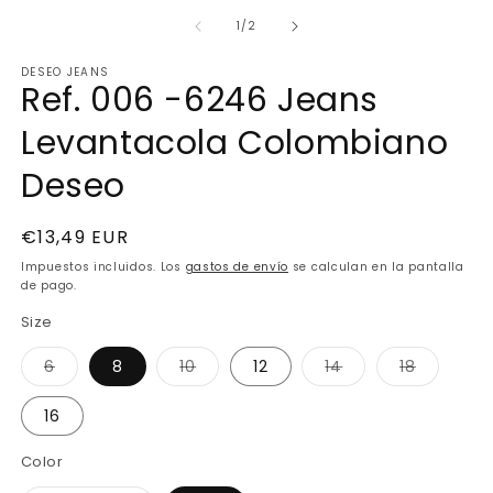
elemento
multimedia
de
1
/
2
1
en
DESEO JEANS
una
Ref. 006 -6246 Jeans
ventana
modal
Levantacola Colombiano
Deseo
Precio
€13,49 EUR
habitual
Impuestos incluidos. Los
gastos de envío
se calculan en la pantalla
de pago.
Size
Variante
Variante
Variante
Variante
6
8
10
12
14
18
agotada
agotada
agotada
agotada
o
o
o
o
no
no
no
no
16
disponible
disponible
disponible
disponib
Color