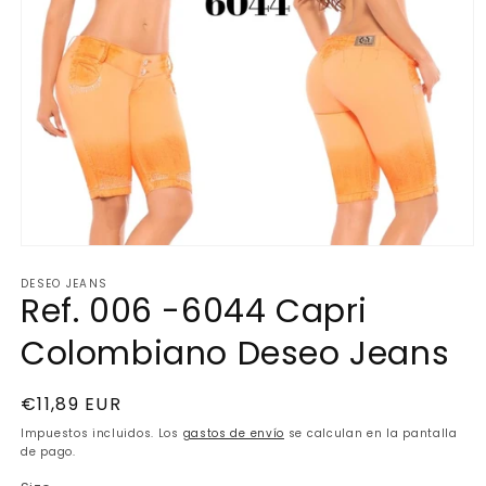
Abrir
elemento
DESEO JEANS
multimedia
Ref. 006 -6044 Capri
1
en
una
Colombiano Deseo Jeans
ventana
modal
Precio
€11,89 EUR
habitual
Impuestos incluidos. Los
gastos de envío
se calculan en la pantalla
de pago.