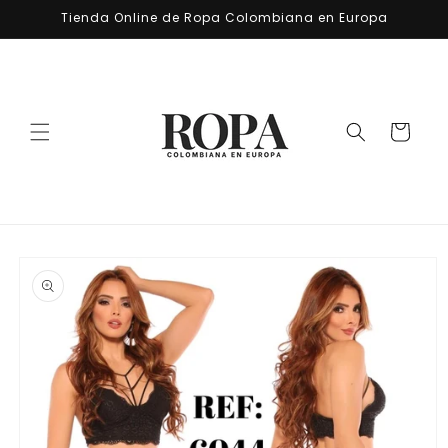
Ir
Tienda Online de Ropa Colombiana en Europa
directamente
al contenido
Carrito
Ir
directamente
a la
información
del producto