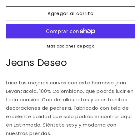
cantidad
cantidad
para
para
Agregar al carrito
Ref.
Ref.
006
006
-5097
-5097
Jean
Jean
Deseo
Deseo
Más opciones de pago
Jeans Deseo
Luce tus
mejores
curvas
con este hermoso
jean
Levantacola, 100% Colombiano
, que podrás lucir en
toda ocasión. Con detalles rotos y unos bonitas
decoraciones de pedreria. Fabricado con tela de
excelente calidad
que solo podrás encontrar aquí
en
Latinmoda
. Siéntete
sexy y moderna
con
nuestras prendas.