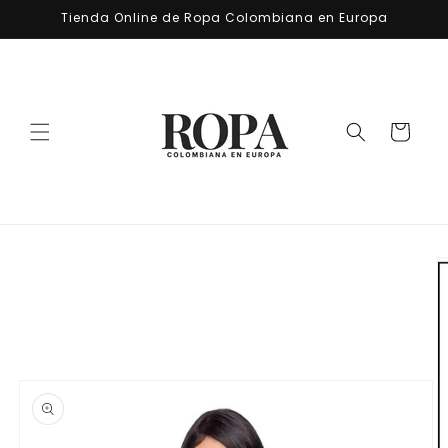
Ir
Tienda Online de Ropa Colombiana en Europa
directamente
al contenido
Carrito
Ir
directamente
a la
información
del producto