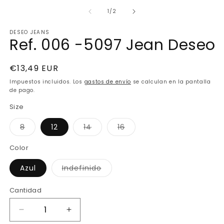
e
m
de
1
/
2
2
e
DESEO JEANS
u
Ref. 006 -5097 Jean Deseo
v
m
Precio
€13,49 EUR
habitual
Impuestos incluidos. Los
gastos de envío
se calculan en la pantalla
de pago.
Size
Variante
Variante
Variante
8
12
14
16
agotada
agotada
agotada
o
o
o
no
no
no
Color
disponible
disponible
disponible
Variante
Azul
Indefinido
agotada
o
no
Cantidad
disponible
Reducir
Aumentar