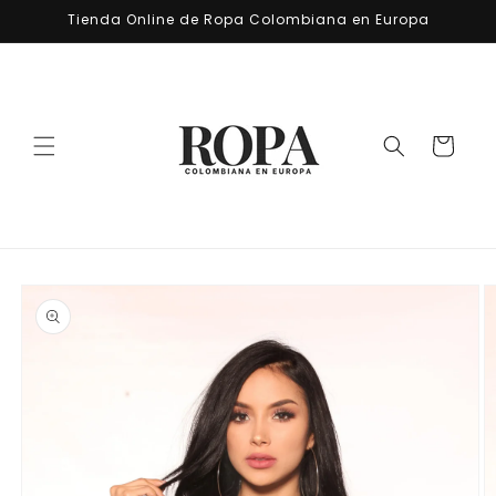
Ir
Tienda Online de Ropa Colombiana en Europa
directamente
al contenido
Carrito
Ir
directamente
a la
información
del producto