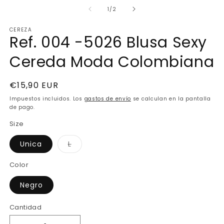
elemento
e
multimedia
m
de
1
/
2
1
2
en
e
CEREZA
una
u
Ref. 004 -5026 Blusa Sexy
ventana
v
modal
m
Cereda Moda Colombiana
Precio
€15,90 EUR
habitual
Impuestos incluidos. Los
gastos de envío
se calculan en la pantalla
de pago.
Size
Variante
Unica
L
agotada
o
no
Color
disponible
Negro
Cantidad