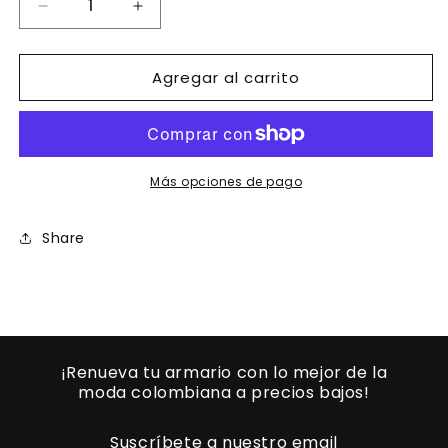
Reducir
Aumentar
cantidad
cantidad
para
para
Agregar al carrito
Ref.
Ref.
004
004
-5026
-5026
Blusa
Blusa
Sexy
Sexy
Cereda
Cereda
Más opciones de pago
Moda
Moda
Colombiana
Colombiana
Share
¡Renueva tu armario con lo mejor de la
moda colombiana a precios bajos!
Suscríbete a nuestro email