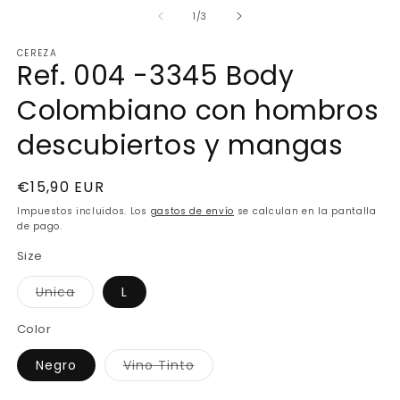
e
m
de
1
/
3
2
e
CEREZA
u
Ref. 004 -3345 Body
v
m
Colombiano con hombros
descubiertos y mangas
Precio
€15,90 EUR
habitual
Impuestos incluidos. Los
gastos de envío
se calculan en la pantalla
de pago.
Size
Variante
Unica
L
agotada
o
no
Color
disponible
Variante
Negro
Vino Tinto
agotada
o