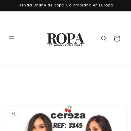
Ir
Tienda Online de Ropa Colombiana en Europa
directamente
al contenido
Carrito
Ir
directamente
a la
información
del producto