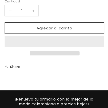
no
Cantidad
disponible
Reducir
Aumentar
cantidad
cantidad
para
para
Agregar al carrito
Ref.
Ref.
004
004
-3345
-3345
Body
Body
Colombiano
Colombiano
con
con
hombros
hombros
descubiertos
descubiertos
Share
y
y
mangas
mangas
¡Renueva tu armario con lo mejor de la
moda colombiana a precios bajos!