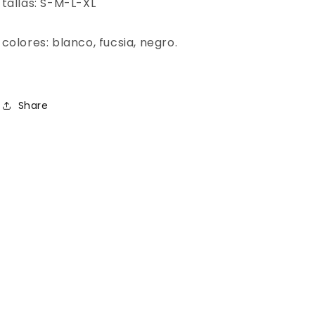
tallas: S-M-L-XL
colores: blanco, fucsia, negro.
Share