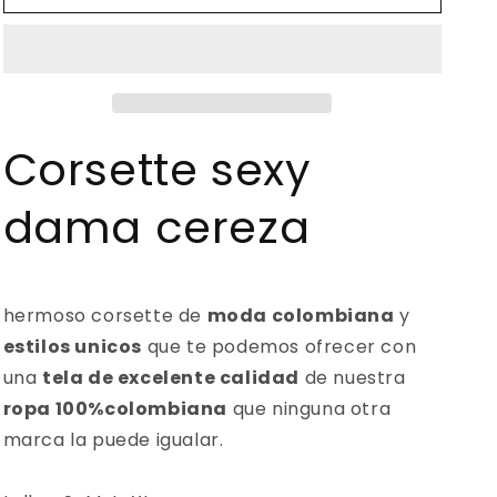
004
004
-139
-139
Corsette
Corsette
Colombia
Colombia
es
es
Passion
Passion
Corsette sexy
dama cereza
hermoso corsette de
moda colombiana
y
estilos unicos
que te podemos ofrecer con
una
tela de excelente calidad
de nuestra
ropa 100%colombiana
que ninguna otra
marca la puede igualar.