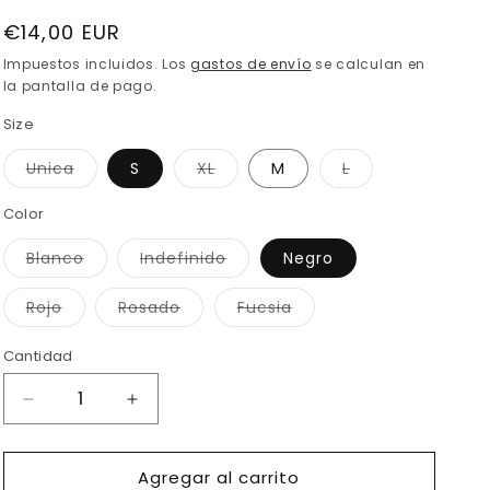
Precio
€14,00 EUR
habitual
Impuestos incluidos. Los
gastos de envío
se calculan en
la pantalla de pago.
Size
Variante
Variante
Variante
Unica
S
XL
M
L
agotada
agotada
agotada
o
o
o
no
no
no
Color
disponible
disponible
disponible
Variante
Variante
Blanco
Indefinido
Negro
agotada
agotada
o
o
no
no
Variante
Variante
Variante
Rojo
Rosado
Fucsia
disponible
disponible
agotada
agotada
agotada
o
o
o
no
no
no
Cantidad
disponible
disponible
disponible
Reducir
Aumentar
cantidad
cantidad
para
para
Agregar al carrito
Ref.
Ref.