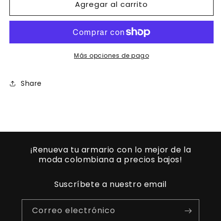
Agregar al carrito
Ref.
Ref.
003
003
-
-
D20844A
D20844A
Vestido
Vestido
Sexy
Sexy
Más opciones de pago
Dama
Dama
Share
¡Renueva tu armario con lo mejor de la
moda colombiana a precios bajos!
Suscríbete a nuestro email
Correo electrónico