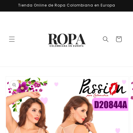
Ir
Tienda Online de Ropa Colombiana en Europa
directamente
al contenido
Carrito
Ir
directamente
a la
información
del producto