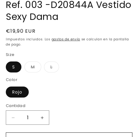
Ref. 003 -D20844A Vestido
ventana
v
modal
m
Sexy Dama
Precio
€19,90 EUR
habitual
Impuestos incluidos. Los
gastos de envío
se calculan en la pantalla
de pago.
Size
Variante
Variante
S
M
L
agotada
agotada
o
o
no
no
Color
disponible
disponible
Rojo
Cantidad
Reducir
Aumentar
cantidad
cantidad
para
para