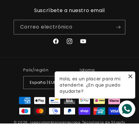
Suscríbete a nuestro email
Correo electrónico
Facebook
Instagram
YouTube
País/región
Idioma
Hola, es un placer para mi
España | EUR €
Español
atenderte. ¿En que puedo
ayudarte?
Formas
de
pago
© 2026,
ropacolombianaeneuropa
Tecnología de Shopify
Política de reembolso
Política de privacidad
Términos del servicio
Política de envío