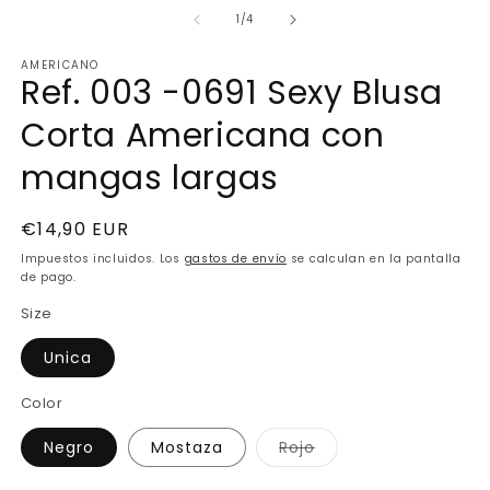
e
elemento
m
multimedia
de
1
/
4
2
1
e
en
AMERICANO
u
una
Ref. 003 -0691 Sexy Blusa
v
ventana
m
modal
Corta Americana con
mangas largas
Precio
€14,90 EUR
habitual
Impuestos incluidos. Los
gastos de envío
se calculan en la pantalla
de pago.
Size
Unica
Color
Variante
Negro
Mostaza
Rojo
agotada
o