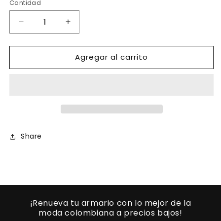
no
Cantidad
disponible
Reducir
Aumentar
cantidad
cantidad
para
para
Agregar al carrito
Ref.
Ref.
003
003
-0691
-0691
Sexy
Sexy
Blusa
Blusa
Corta
Corta
Americana
Americana
con
con
Share
mangas
mangas
largas
largas
¡Renueva tu armario con lo mejor de la
moda colombiana a precios bajos!