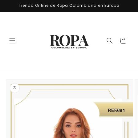
Ir
Tienda Online de Ropa Colombiana en Europa
directamente
al contenido
Carrito
Ir
directamente
a la
información
del producto